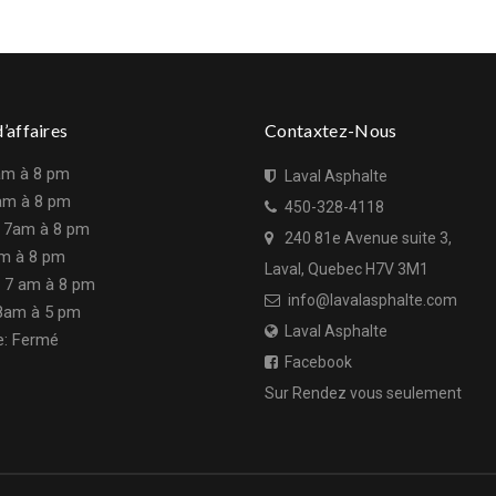
’affaires
Contaxtez-Nous
 am à 8 pm
Laval Asphalte
 am à 8 pm
450-328-4118
: 7am à 8 pm
240 81e Avenue suite 3,
am à 8 pm
Laval, Quebec H7V 3M1
: 7 am à 8 pm
info@lavalasphalte.com
8am à 5 pm
Laval Asphalte
: Fermé
Facebook
Sur Rendez vous seulement